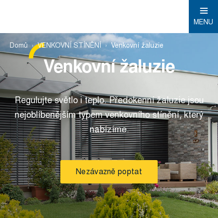
MENU
Domů
VENKOVNÍ STÍNĚNÍ
Venkovní žaluzie
Venkovní žaluzie
Regulujte světlo i teplo. Předokenní žaluzie jsou
nejoblíbenějším typem venkovního stínění, který
nabízíme.
Nezávazně poptat