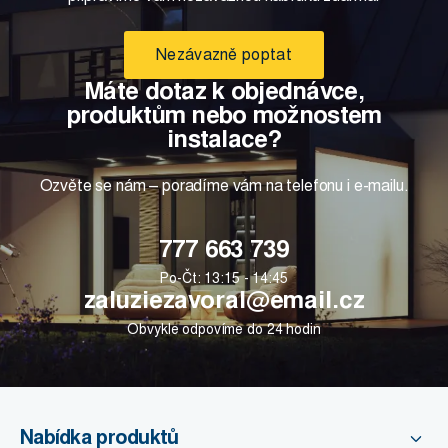
Nezávazně poptat
Máte dotaz k objednávce,
produktům nebo možnostem
instalace?
Ozvěte se nám – poradíme vám na telefonu i e-mailu.
777 663 739
Po-Čt: 13:15 - 14:45
zaluziezavoral@email.cz
Obvykle odpovíme do 24 hodin
Nabídka produktů