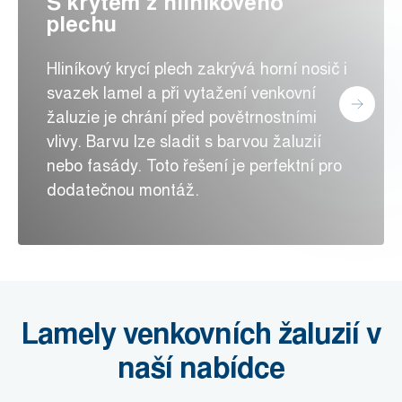
S krytem z hliníkového
plechu
Hliníkový krycí plech zakrývá horní nosič i
svazek lamel a při vytažení venkovní
žaluzie je chrání před povětrnostními
vlivy. Barvu lze sladit s barvou žaluzií
nebo fasády. Toto řešení je perfektní pro
dodatečnou montáž.
Lamely venkovních žaluzií v
naší nabídce