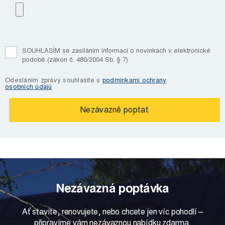
SOUHLASÍM se zasíláním informací o novinkách v elektronické
podobě (zákon č. 480/2004 Sb. § 7)
Odesláním zprávy souhlasíte s
podmínkami ochrany
osobních údajů
Nezávazná poptávka
Ať stavíte, renovujete, nebo chcete jen víc pohodlí –
připravíme vám nezávaznou nabídku zdarma.